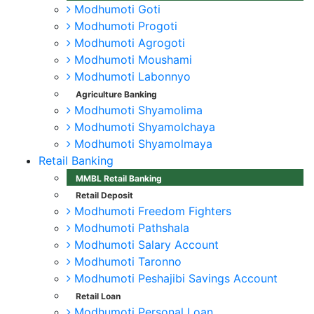
Modhumoti Goti
Modhumoti Progoti
Modhumoti Agrogoti
Modhumoti Moushami
Modhumoti Labonnyo
Agriculture Banking
Modhumoti Shyamolima
Modhumoti Shyamolchaya
Modhumoti Shyamolmaya
Retail Banking
MMBL Retail Banking
Retail Deposit
Modhumoti Freedom Fighters
Modhumoti Pathshala
Modhumoti Salary Account
Modhumoti Taronno
Modhumoti Peshajibi Savings Account
Retail Loan
Modhumoti Personal Loan