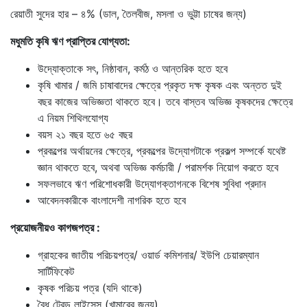
রেয়াতী সুদের হার – ৪% (ডাল, তৈলবীজ, মসলা ও ভুট্টা চাষের জন্য)
মধুমতি কৃষি ঋণ প্রাপ্তির যোগ্যতা:
উদ্যোক্তাকে সৎ, নিষ্ঠাবান, কর্মঠ ও আন্তরিক হতে হবে
কৃষি খামার / জমি চাষাবাদের ক্ষেত্রে প্রকৃত দক্ষ কৃষক এবং অন্তত দুই
বছর কাজের অভিজ্ঞতা থাকতে হবে। তবে বাস্তব অভিজ্ঞ কৃষকদের ক্ষেত্রে
এ নিয়ম শিথিলযোগ্য
বয়স ২১ বছর হতে ৬৫ বছর
প্রকল্পের অর্থায়নের ক্ষেত্রে, প্রকল্পের উদ্যোগটাকে প্রকল্প সম্পর্কে যথেষ্ট
জ্ঞান থাকতে হবে, অথবা অভিজ্ঞ কর্মচারী / পরামর্শক নিয়োগ করতে হবে
সফলভাবে ঋণ পরিশোধকারী উদ্যোগক্তাগনকে বিশেষ সুবিধা প্রদান
আবেদনকারীকে বাংলাদেশী নাগরিক হতে হবে
প্রয়োজনীয়ও কাগজপত্র :
গ্রাহকের জাতীয় পরিচয়পত্র/ ওয়ার্ড কমিশনার/ ইউপি চেয়ারম্যান
সার্টিফিকেট
কৃষক পরিচয় পত্র (যদি থাকে)
বৈধ ট্রেড লাইসেন্স (খামারের জন্য)